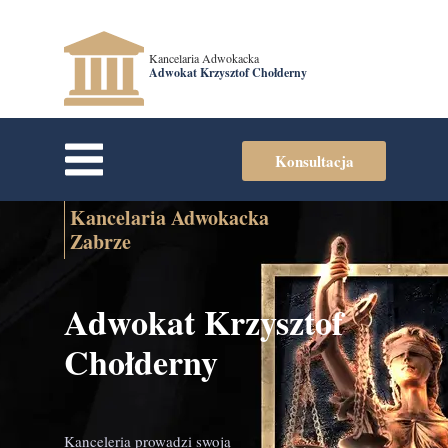
Kancelaria Adwokacka
Adwokat Krzysztof Chołderny
Konsultacja
Kancelaria Adwokacka
Zabrze
Adwokat Krzysztof
Chołderny
Kanceleria prowadzi swoją