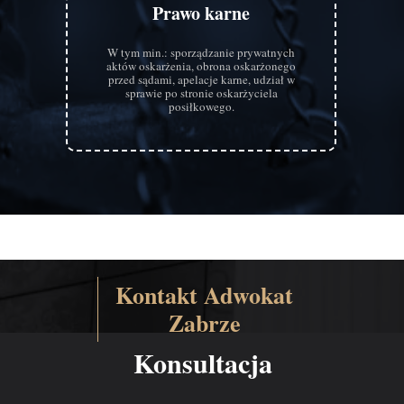
Prawo karne
W tym min.: sporządzanie prywatnych
aktów oskarżenia, obrona oskarżonego
przed sądami, apelacje karne, udział w
sprawie po stronie oskarżyciela
posiłkowego.
Kontakt Adwokat
Zabrze
Konsultacja